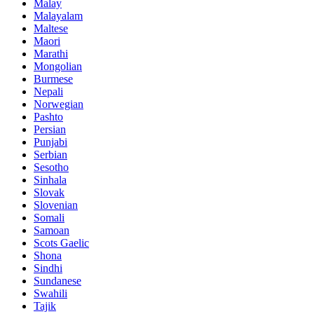
Malay
Malayalam
Maltese
Maori
Marathi
Mongolian
Burmese
Nepali
Norwegian
Pashto
Persian
Punjabi
Serbian
Sesotho
Sinhala
Slovak
Slovenian
Somali
Samoan
Scots Gaelic
Shona
Sindhi
Sundanese
Swahili
Tajik