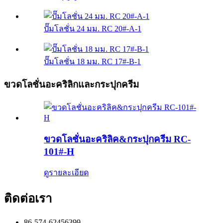
ปั๊มโลชั่น 24 มม. RC 20#-A-1
ปั๊มโลชั่น 18 มม. RC 17#-B-1
ขวดโลชั่นอะคริลิกและกระปุกครีม
ขวดโลชั่นอะคริลิค&กระปุกครีม RC-
101#-H
ดูรายละเอียด
ติดต่อเรา
86-574-62456399