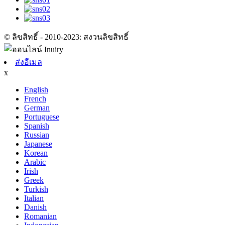
© ลิขสิทธิ์ - 2010-2023: สงวนลิขสิทธิ์
ส่งอีเมล
x
English
French
German
Portuguese
Spanish
Russian
Japanese
Korean
Arabic
Irish
Greek
Turkish
Italian
Danish
Romanian