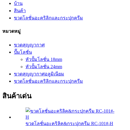
บ้าน
สินค้า
ขวดโลชั่นอะคริลิกและกระปุกครีม
หมวดหมู่
ขวดสุญญากาศ
ปั๊มโลชั่น
หัวปั้มโลชั่น 18mm
หัวปั้มโลชั่น 24mm
ขวดสุญญากาศอลูมิเนียม
ขวดโลชั่นอะคริลิกและกระปุกครีม
สินค้าเด่น
ขวดโลชั่นอะคริลิค&กระปุกครีม RC-101#-H