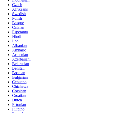
Indonesian
Czech
Afrikaans
Swedish
Polish
Basque
Catalan
Esperanto
Hindi
Lao
Albanian
Amharic
Armenian
Azerbaijani
Belarusian
Bengali
Bosnian
Bulgarian
Cebuano
Chichewa
Corsican
Croatian
Dutch
Estonian
Filipino