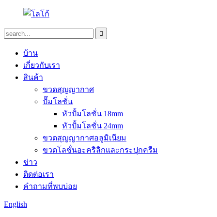
บ้าน
เกี่ยวกับเรา
สินค้า
ขวดสุญญากาศ
ปั๊มโลชั่น
หัวปั้มโลชั่น 18mm
หัวปั้มโลชั่น 24mm
ขวดสุญญากาศอลูมิเนียม
ขวดโลชั่นอะคริลิกและกระปุกครีม
ข่าว
ติดต่อเรา
คำถามที่พบบ่อย
English